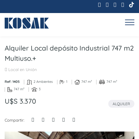
Alquiler Local depósito Industrial 747 m2
Multiuso.+
Local en Unión
Ref: 1405
2 Ambientes
1
747 m²
747 m²
747 m²
3
U$S 3.370
ALQUILER
Compartir: