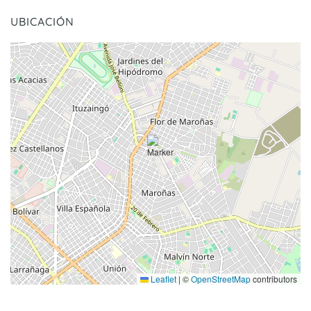
UBICACIÓN
Leaflet
|
©
OpenStreetMap
contributors