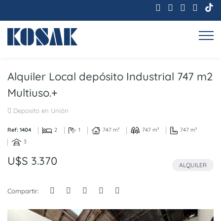
Alquiler Local depósito Industrial 747 m2
Multiuso.+
Deposito en Unión
Ref: 1404
2
1
747 m²
747 m²
747 m²
3
U$S 3.370
ALQUILER
Compartir: