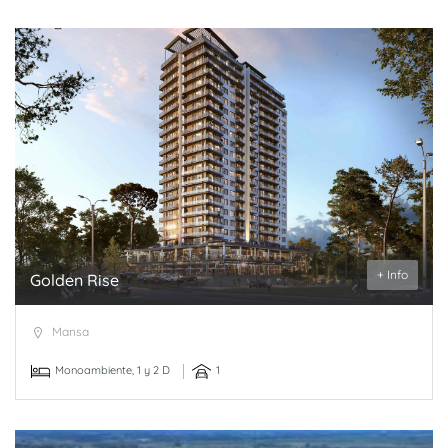
+ Info
Golden Rise
Mansa
Monoambiente, 1 y 2 D
1