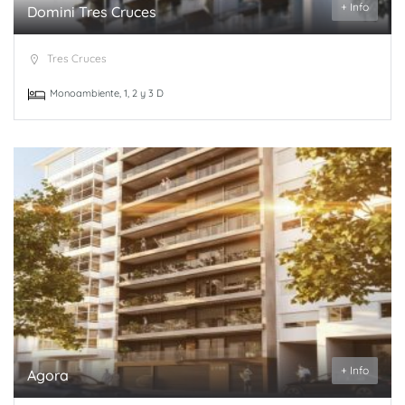
+ Info
Domini Tres Cruces
Tres Cruces
Monoambiente, 1, 2 y 3 D
+ Info
Agora