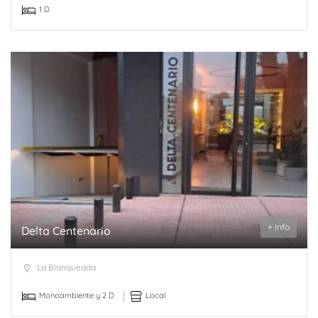
1 D
+ Info
Delta Centenario
La Blanqueada
Monoambiente y 2 D
Local