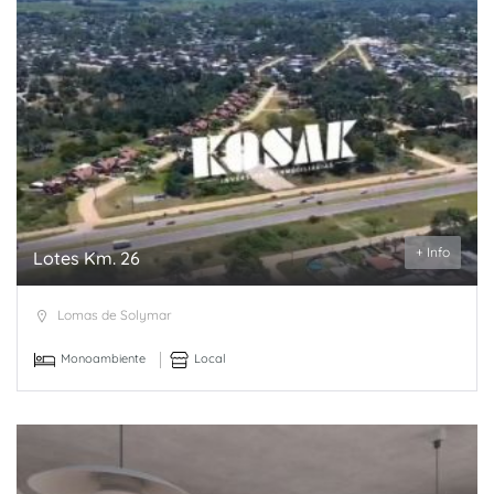
+ Info
Lotes Km. 26
Lomas de Solymar
Monoambiente
Local