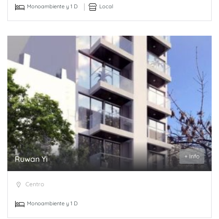
Monoambiente y 1 D
Local
+ Info
Ruwan Yi
Centro
Monoambiente y 1 D