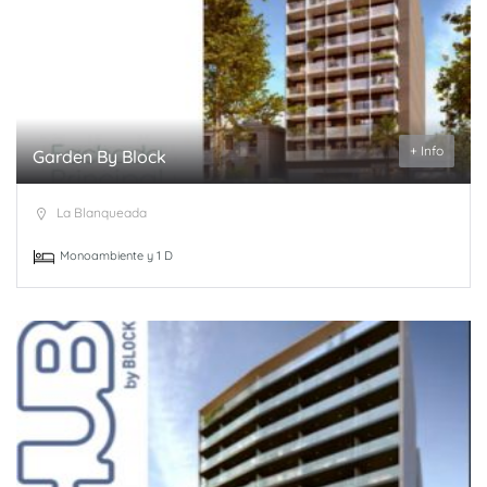
+ Info
Garden By Block
La Blanqueada
Monoambiente y 1 D