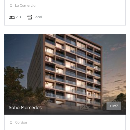
La Comercial
2 D
Local
+ Info
Soho Mercedes
Cordón