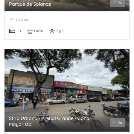
+ Info
Parque de Solanas
Solanas
1 D
Local
2 y 5
Strip Urbano - Arenal Grande - Zona
+ Info
Mayorista