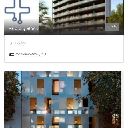
+ Info
Hub b y Block
Cordón
Monoambiente y 2 D