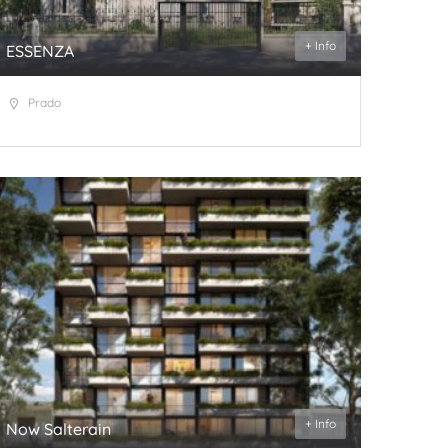
+ Info
ESSENZA
Prado
+ Info
Now Salterain