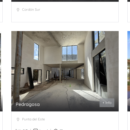
Cordón Sur
+ Info
Pedragosa
Punta del Este