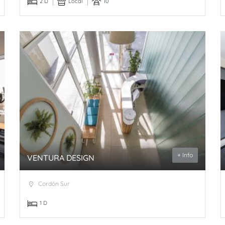
2 D
Local
10
+ Info
VENTURA DESIGN
Cordón Sur
1 D