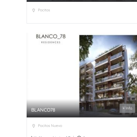
Pocitos
+ Info
BLANCO78
Pocitos Nuevo