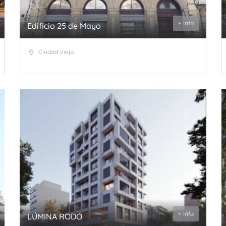
+ Info
Edificio 25 de Mayo
Ciudad Vieja
+ Info
LÚMINA RODÓ