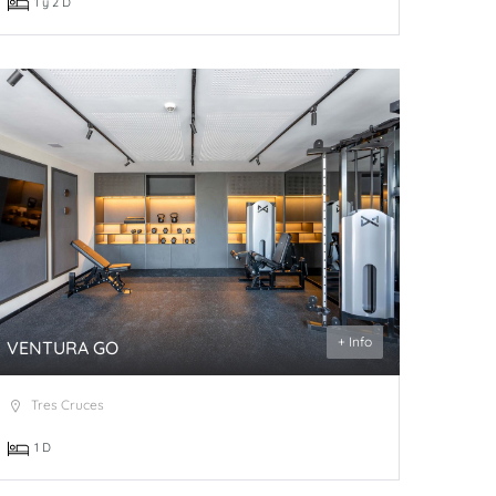
1 y 2 D
+ Info
VENTURA GO
Tres Cruces
1 D