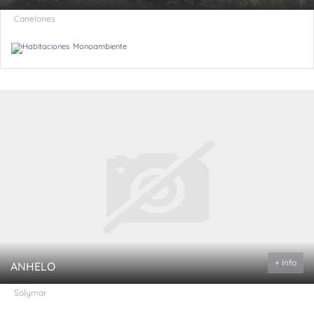
Canelones
Monoambiente
+ Info
ANHELO
Solymar