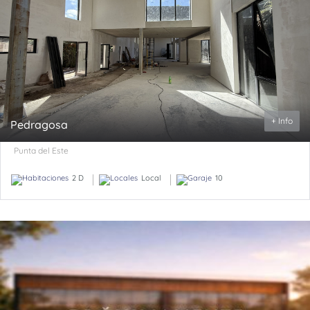
+ Info
Pedragosa
Punta del Este
2 D
Local
10