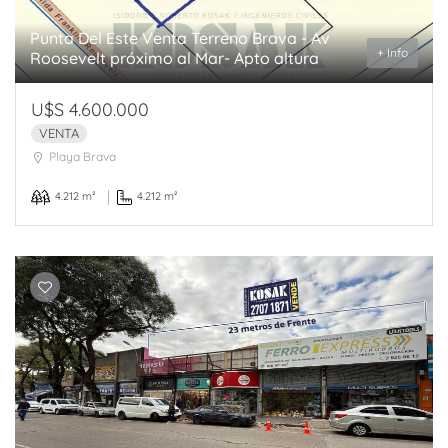
Punta Del Este Venta Terreno Brava - Av
+ Info
Roosevelt próximo al Mar- Apto altura
U$S 4.600.000
VENTA
Playa Brava
4.212 m²
4.212 m²