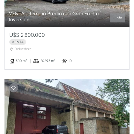
VENTA – Terreno Predio con Gran Frente
+ Info
Inversión
U$S 2.800.000
VENTA
Belvedere
500 m²
20.976 m²
10