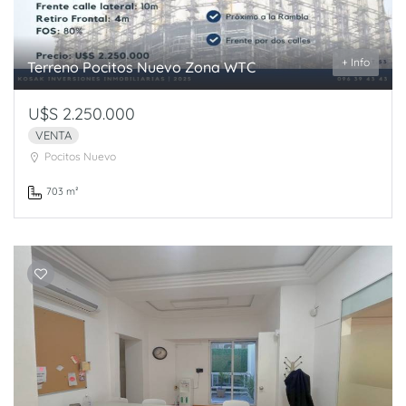
+ Info
Terreno Pocitos Nuevo Zona WTC
U$S 2.250.000
VENTA
Pocitos Nuevo
703 m²