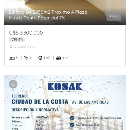
Edificio De 2950m2 Proximo A Plaza
+ Info
Matriz Renta Potencial 7%
U$S 3.300.000
VENTA
Ciudad Vieja
5
1
1 m²
1 m²