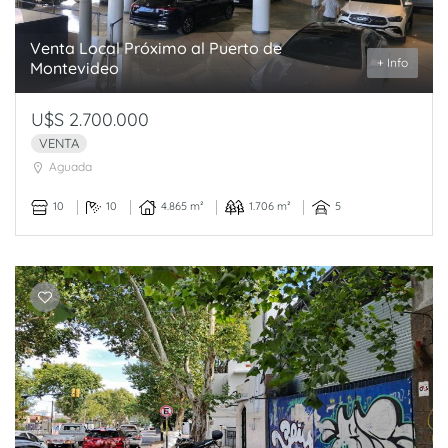
Venta Local Próximo al Puerto de
+ Info
Montevideo
U$S 2.700.000
VENTA
Aguada
10
10
4.865 m²
1.706 m²
5