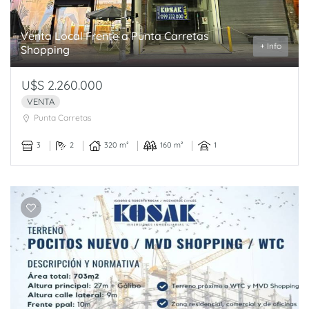
Venta Local Frente a Punta Carretas
+ Info
Shopping
U$S 2.260.000
VENTA
Punta Carretas
3
2
320 m²
160 m²
1