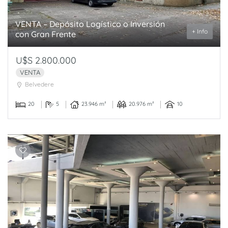
VENTA – Depósito Logístico o Inversión
+ Info
con Gran Frente
U$S 2.800.000
VENTA
Belvedere
20
5
23.946 m²
20.976 m²
10