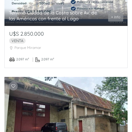
Terreno Ciudad de la Costa sobre Av. de
+ Info
las Américas con frente al Lago
U$S 2.850.000
VENTA
Parque Miramar
2.097 m²
2.097 m²