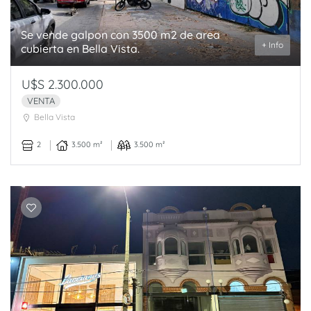
Se vende galpon con 3500 m2 de area
+ Info
cubierta en Bella Vista.
U$S 2.300.000
VENTA
Bella Vista
2
3.500 m²
3.500 m²