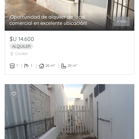
¡Oportunidad de alquiler de local
+ Info
comercial en excelente ubicación!
$U 14.600
ALQUILER
Cordón
1
1
20 m²
20 m²