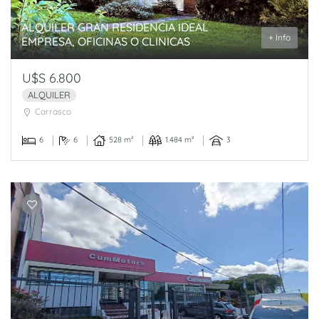
ALQUILER GRAN RESIDENCIA IDEAL
+ Info
EMPRESA, OFICINAS O CLINICAS
U$S 6.800
ALQUILER
Carrasco
6
6
528 m²
1.484 m²
3