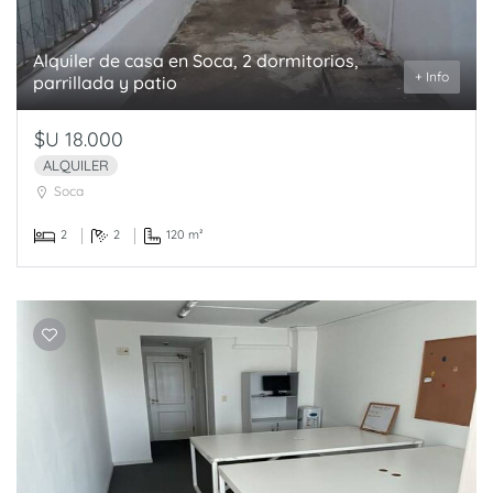
Alquiler de casa en Soca, 2 dormitorios,
+ Info
parrillada y patio
$U 18.000
ALQUILER
Soca
2
2
120 m²