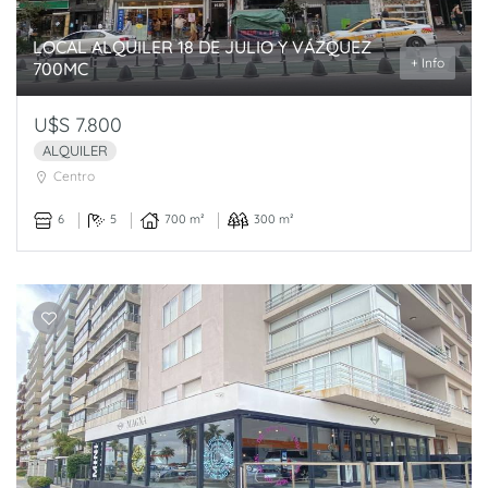
LOCAL ALQUILER 18 DE JULIO Y VÁZQUEZ
+ Info
700MC
U$S 7.800
ALQUILER
Centro
6
5
700 m²
300 m²