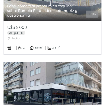
Local comercial premium en esquina
sobre Rambla Perú – Ideal automotriz y
+ Info
gastronomía
U$S 8.000
ALQUILER
Pocitos
1
2
175 m²
215 m²