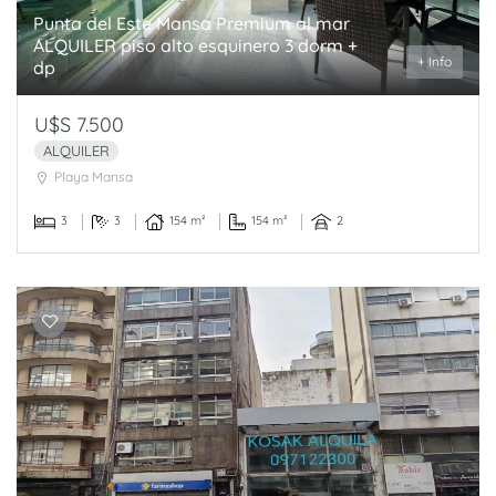
Punta del Este Mansa Premium al mar
ALQUILER piso alto esquinero 3 dorm +
+ Info
dp
U$S 7.500
ALQUILER
Playa Mansa
3
3
154 m²
154 m²
2