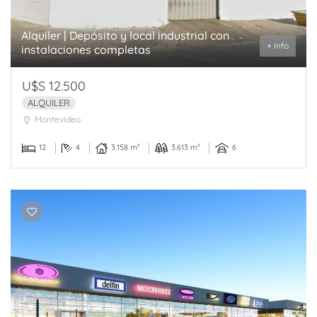
Alquiler | Depósito y local industrial con
+ Info
instalaciones completas
U$S 12.500
ALQUILER
Montevideo
12
4
3.158 m²
3.613 m²
6