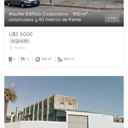
Alquiler Edificio Corporativo - 900 m²
+ Info
construidos y 40 metros de frente
U$S 9.000
ALQUILER
Pocitos
5
3
900 m²
900 m²