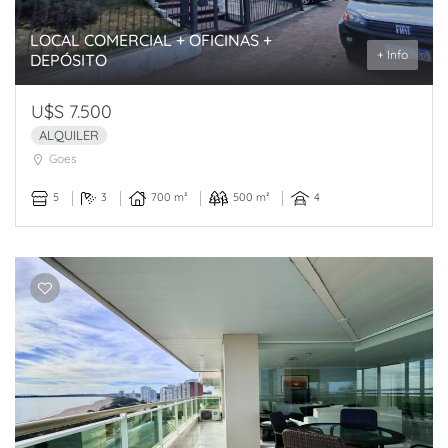
LOCAL COMERCIAL + OFICINAS +
+ Info
DEPÓSITO
U$S 7.500
ALQUILER
Goes
5
3
700 m²
500 m²
4