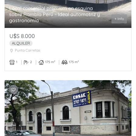
Local comercial premium en esquina
sobre Rambla Perú – Ideal automotriz y
+ Info
gastronomía
U$S 8.000
ALQUILER
Punta Carretas
1
2
175 m²
175 m²