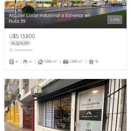
Alquiler Local Industrial a Estrenar en
+ Info
Ruta 39
U$S 13.800
ALQUILER
Maldonado
4
4
1.200 m²
1.200 m²
10