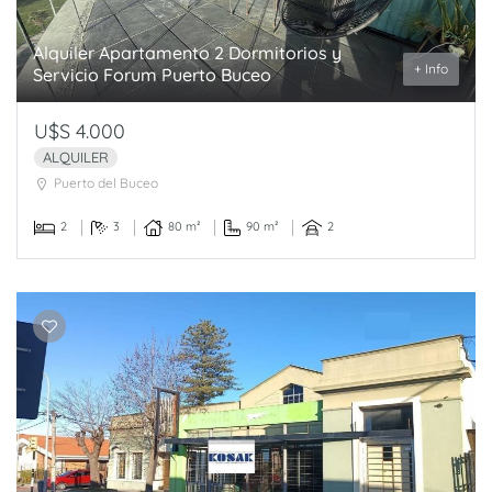
Alquiler Apartamento 2 Dormitorios y
+ Info
Servicio Forum Puerto Buceo
U$S 4.000
ALQUILER
Puerto del Buceo
2
3
80 m²
90 m²
2