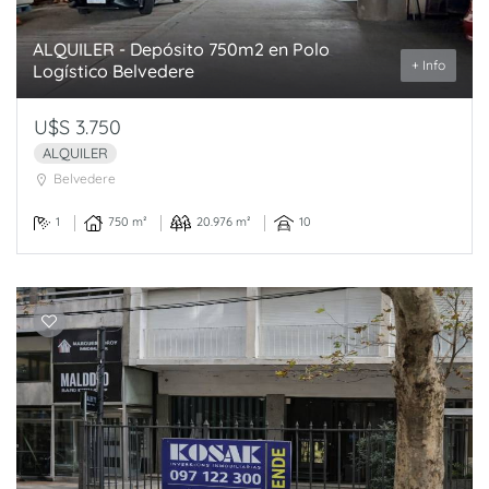
ALQUILER - Depósito 750m2 en Polo
+ Info
Logístico Belvedere
U$S 3.750
ALQUILER
Belvedere
1
750 m²
20.976 m²
10