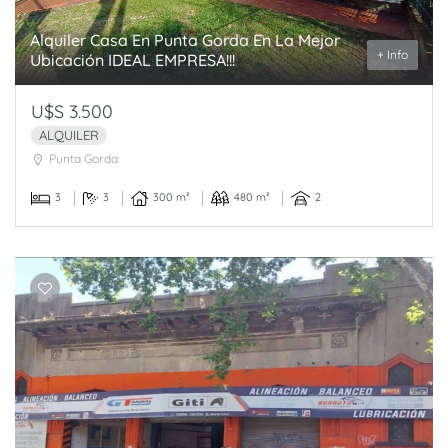
Alquiler Casa En Punta Gorda En La Mejor
+ Info
Ubicación IDEAL EMPRESA!!!
U$S 3.500
ALQUILER
Punta Gorda
3
3
300 m²
480 m²
2