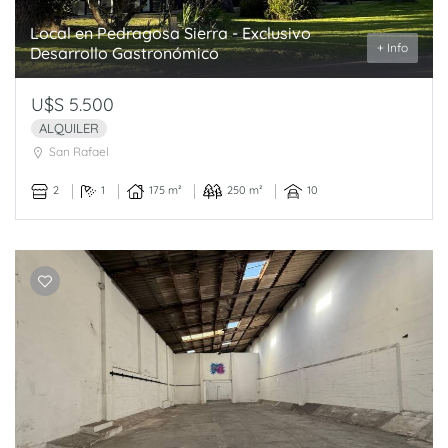
Local en Pedragosa Sierra - Exclusivo
+ Info
Desarrollo Gastronómico
U$S 5.500
ALQUILER
San Rafael
2
1
175 m²
250 m²
10