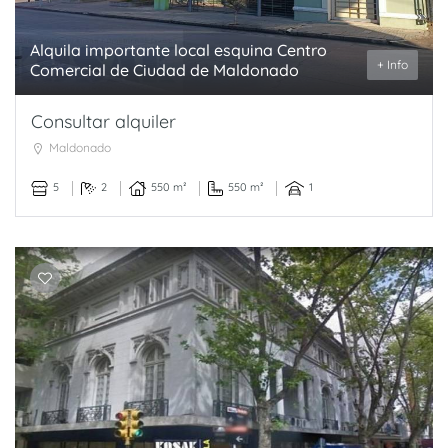
Alquila importante local esquina Centro
+ Info
Comercial de Ciudad de Maldonado
Consultar alquiler
Maldonado
5
2
550 m²
550 m²
1