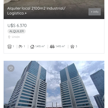
Alquiler local 2100m2 Industrial/
+ Info
Logístico.+
U$S 6.370
ALQUILER
Unión
1
1
1.415 m²
1.415 m²
3