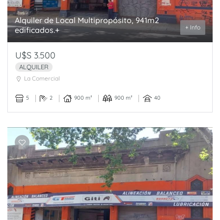
Alquiler de Local Multipropósito, 941m2
+ Info
edificados.+
U$S 3.500
ALQUILER
La Comercial
5
2
900 m²
900 m²
40