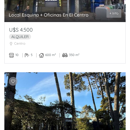
+ Info
Local Esquina + Oficinas En El Centro
U$S 4.500
ALQUILER
Centro
10
5
600 m²
350 m²