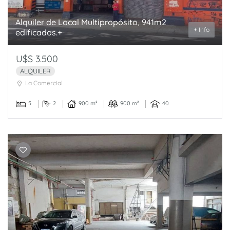
Alquiler de Local Multipropósito, 941m2
+ Info
edificados.+
U$S 3.500
ALQUILER
La Comercial
5
2
900 m²
900 m²
40