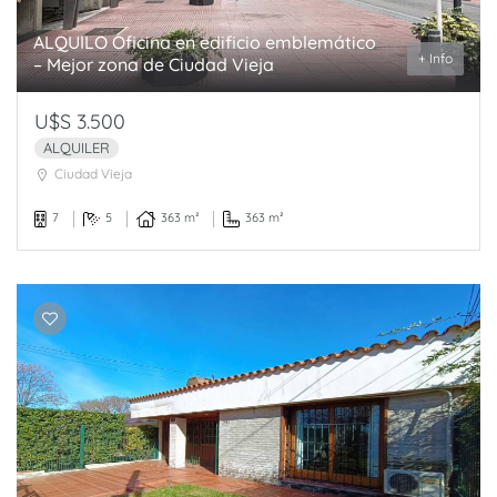
ALQUILO Oficina en edificio emblemático
+ Info
– Mejor zona de Ciudad Vieja
U$S 3.500
ALQUILER
Ciudad Vieja
7
5
363 m²
363 m²