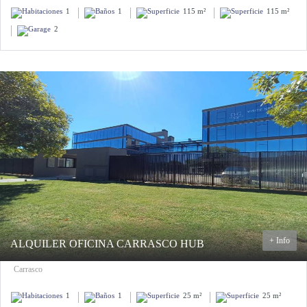
1
1
115 m²
115 m²
2
+ Info
ALQUILER OFICINA CARRASCO HUB
Carrasco
1
1
25 m²
25 m²