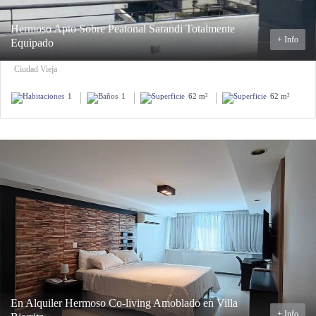
Hermoso Apto Sobre Peatonal Sarandi Totalmente
+ Info
Equipado
Ciudad Vieja
1
1
62 m²
62 m²
En Alquiler Hermoso Co-living Amoblado en Villa
+ Info