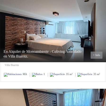
En Alquiler de Monoambiente - Coliving Amoblado
+ Info
en Villa Biarritz.
Villa Biarritz
MA
1
35 m²
35 m²