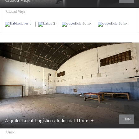
Ciudad Vieja
3
2
60 m²
60 m²
+ Info
Alquiler Local Logístico / Industrial 115m² .+
Unión