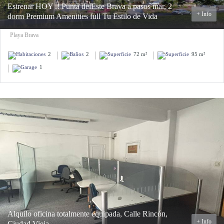
Estrenar HOY .! Punta delEste Brava a pasos mar, 2
+ Info
dorm Premium Amenities full Tu Estilo de Vida
Playa Brava
2
2
72 m²
95 m²
1
Alquilo oficina totalmente equipada, Calle Rincón,
+ Info
Ciudad Vieja