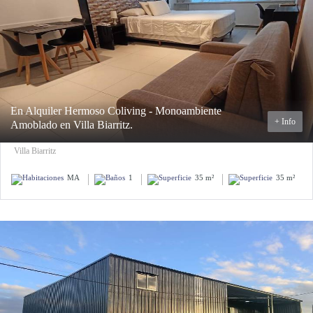
En Alquiler Hermoso Coliving - Monoambiente
+ Info
Amoblado en Villa Biarritz.
Villa Biarritz
MA
1
35 m²
35 m²