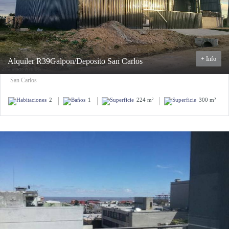
+ Info
Alquiler R39Galpon/Deposito San Carlos
San Carlos
2
1
224 m²
300 m²