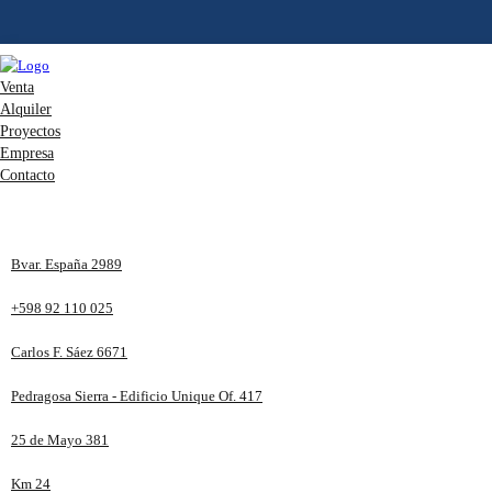
Venta
Alquiler
Proyectos
Empresa
Contacto
Bvar. España 2989
+598 92 110 025
Carlos F. Sáez 6671
Pedragosa Sierra - Edificio Unique Of. 417
25 de Mayo 381
Km 24