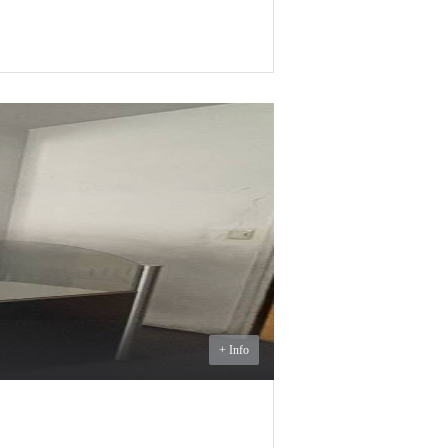
U$S
600
ALQUILER
+ Info