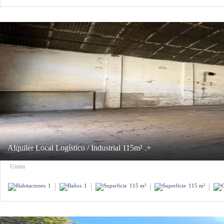
Alquiler Local Logístico / Industrial 115m² .+
Unión
1
1
115 m²
115 m²