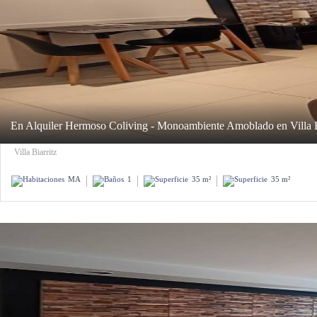
En Alquiler Hermoso Coliving - Monoambiente Amoblado en Villa Bi
Villa Biarritz
MA
1
35 m²
35 m²