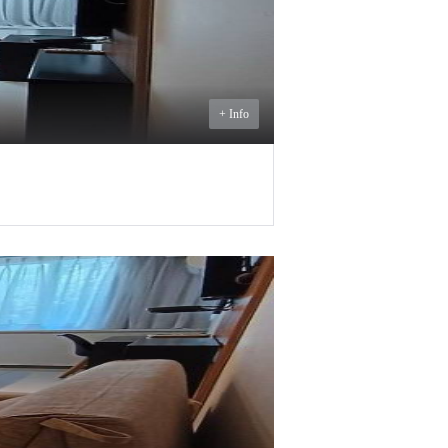
+ Info
U$S
1.150
ALQUILER