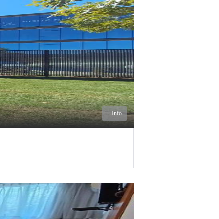
U$S
750
ALQUILER
+ Info
U$S
940