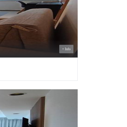
ALQUILER
+ Info
U$S
990
ALQUILER