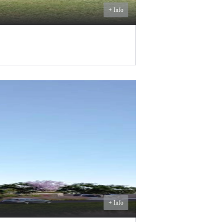
+ Info
Consultar
venta
+ Info