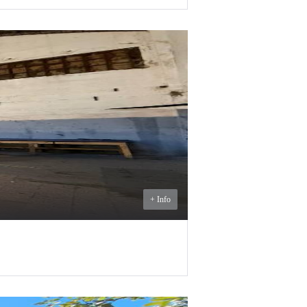
U$S
600
ALQUILER
+ Info