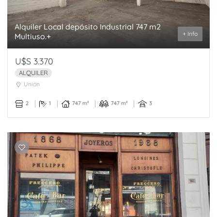
Alquiler Local depósito Industrial 747 m2
+ Info
Multiuso.+
U$S 3.370
ALQUILER
Unión
2
1
747 m²
747 m²
3