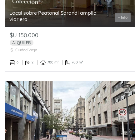
Local sobre Peatonal Sarandi amplia
+ Info
vidriera
$U 150.000
ALQUILER
Ciudad Vieja
6
2
700 m²
700 m²