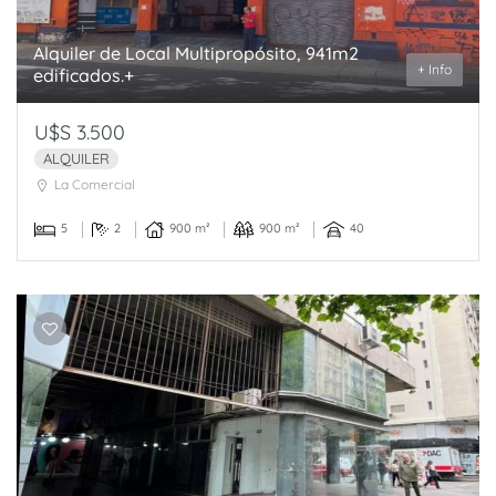
Alquiler de Local Multipropósito, 941m2
+ Info
edificados.+
U$S 3.500
ALQUILER
La Comercial
5
2
900 m²
900 m²
40