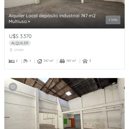
Alquiler Local depósito Industrial 747 m2
+ Info
Multiuso.+
U$S 3.370
ALQUILER
Unión
2
1
747 m²
747 m²
3