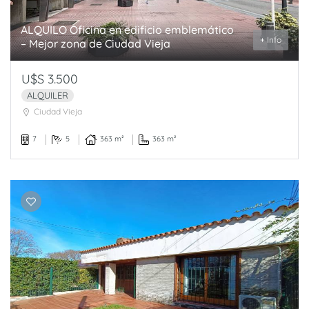
ALQUILO Oficina en edificio emblemático
+ Info
– Mejor zona de Ciudad Vieja
U$S 3.500
ALQUILER
Ciudad Vieja
7
5
363 m²
363 m²