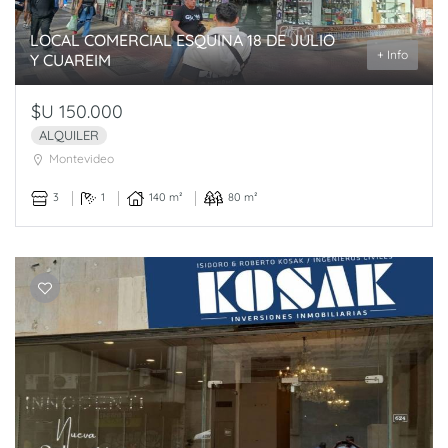
LOCAL COMERCIAL ESQUINA 18 DE JULIO
+ Info
Y CUAREIM
$U 150.000
ALQUILER
Montevideo
3
1
140 m²
80 m²