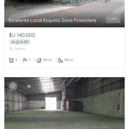
+ Info
Excelente Local Esquina Zona Financiera
$U 140.000
ALQUILER
Centro
3
1
195 m²
195 m²