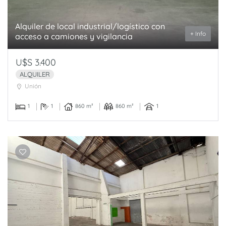
Alquiler de local industrial/logístico con
+ Info
acceso a camiones y vigilancia
U$S 3.400
ALQUILER
Unión
1
1
860 m²
860 m²
1