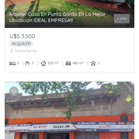
Alquiler Casa En Punta Gorda En La Mejor
+ Info
Ubicación IDEAL EMPRESA!!!
U$S 3.500
ALQUILER
Punta Gorda
3
3
300 m²
480 m²
2