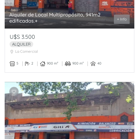
Alquiler de Local Multipropósito, 941m2
+ Info
edificados.+
U$S 3.500
ALQUILER
La Comercial
5
2
900 m²
900 m²
40