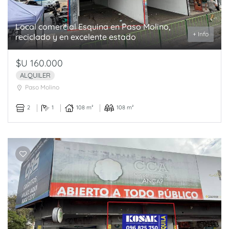
Local comercial Esquina en Paso Molino,
+ Info
reciclado y en excelente estado
$U 160.000
ALQUILER
Paso Molino
2
1
108 m²
108 m²