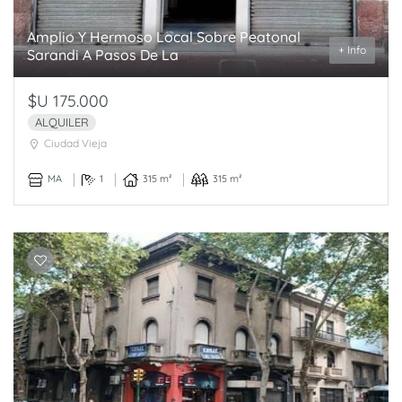
Amplio Y Hermoso Local Sobre Peatonal
+ Info
Sarandi A Pasos De La
$U 175.000
ALQUILER
Ciudad Vieja
MA
1
315 m²
315 m²