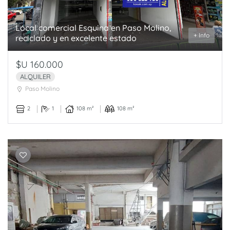
Local comercial Esquina en Paso Molino,
+ Info
reciclado y en excelente estado
$U 160.000
ALQUILER
Paso Molino
2
1
108 m²
108 m²