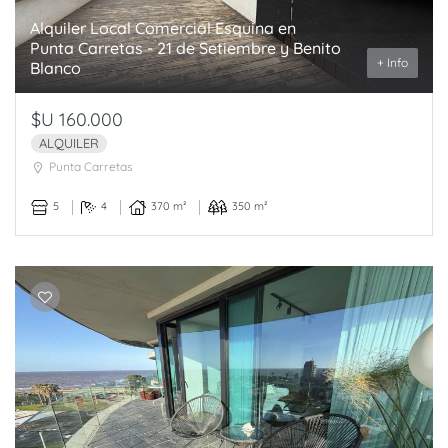
Alquiler Local Comercial Esquina en
Punta Carretas - 21 de Setiembre y Benito
+ Info
Blanco
$U 160.000
ALQUILER
Punta Carretas
5
4
370 m²
350 m²