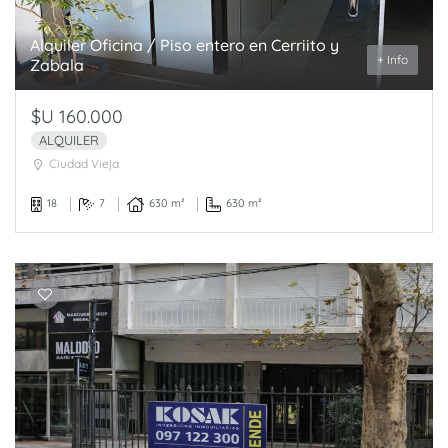
Alquiler Oficina / Piso entero en Cerriito y
+ Info
Zabala
$U 160.000
ALQUILER
Ciudad Vieja
18
7
630 m²
630 m²