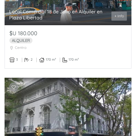
Local Comercial 18 de Julio en Alquiler en
+ Info
Plaza Libertad
$U 180.000
ALQUILER
Centro
3
2
170 m²
170 m²