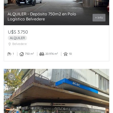
ALQUILER - Depósito 750m2 en Polo
+ Info
Logístico Belvedere
U$S 3.750
ALQUILER
Belvedere
1
750 m²
20.976 m²
10