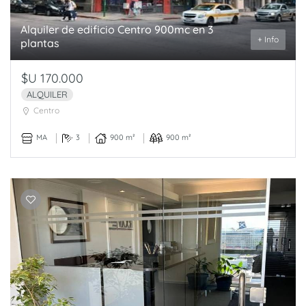
Alquiler de edificio Centro 900mc en 3
+ Info
plantas
$U 170.000
ALQUILER
Centro
MA
3
900 m²
900 m²