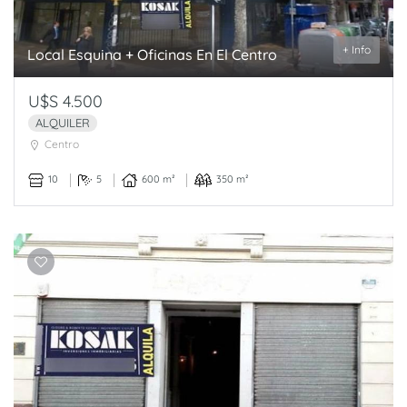
+ Info
Local Esquina + Oficinas En El Centro
U$S 4.500
ALQUILER
Centro
10
5
600 m²
350 m²