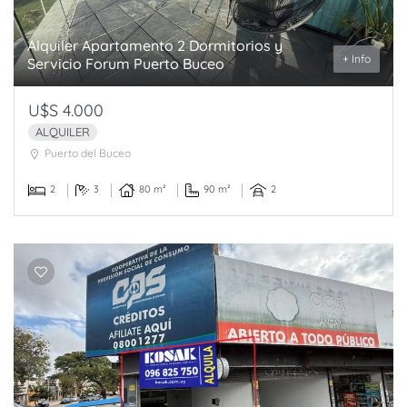
Alquiler Apartamento 2 Dormitorios y
+ Info
Servicio Forum Puerto Buceo
U$S 4.000
ALQUILER
Puerto del Buceo
2
3
80 m²
90 m²
2