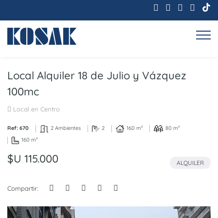
Local Alquiler 18 de Julio y Vázquez
100mc
Local en Centro
Ref: 670
2 Ambientes
2
160 m²
80 m²
160 m²
$U 115.000
ALQUILER
Compartir: