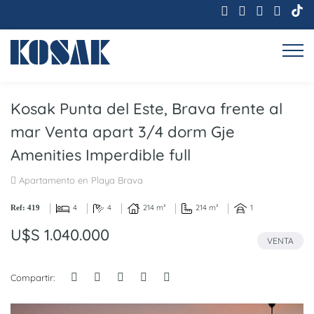
Kosak Punta del Este, Brava frente al
mar Venta apart 3/4 dorm Gje
Amenities Imperdible full
Apartamento en Playa Brava
4
4
214 m²
214 m²
1
Ref: 419
U$S 1.040.000
VENTA
Compartir: