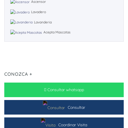
Ascensor
Lavadero
Lavanderia
Acepta Mascotas
CONOZCA +
Consultar whatsapp
Consultar
Coordinar Visita