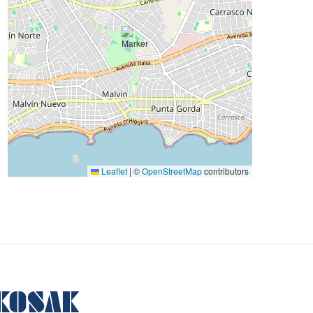
Leaflet
|
©
OpenStreetMap
contributors