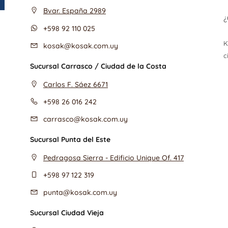
Bvar. España 2989
¿
+598 92 110 025
K
kosak@kosak.com.uy
c
Sucursal Carrasco / Ciudad de la Costa
Carlos F. Sáez 6671
+598 26 016 242
carrasco@kosak.com.uy
Sucursal Punta del Este
Pedragosa Sierra - Edificio Unique Of. 417
+598 97 122 319
punta@kosak.com.uy
Sucursal Ciudad Vieja