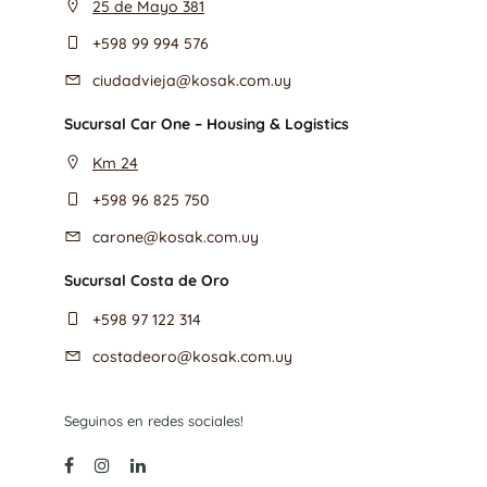
25 de Mayo 381
+598 99 994 576
ciudadvieja@kosak.com.uy
Sucursal Car One – Housing & Logistics
Km 24
+598 96 825 750
carone@kosak.com.uy
Sucursal Costa de Oro
+598 97 122 314
costadeoro@kosak.com.uy
Seguinos en redes sociales!