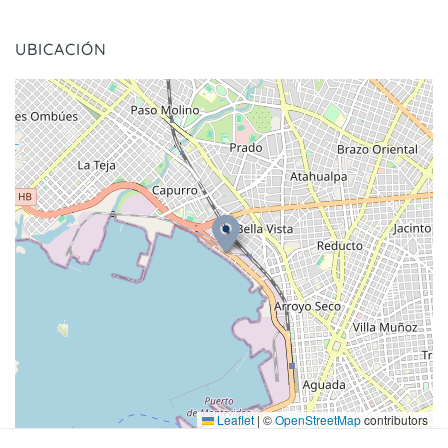
UBICACIÓN
Leaflet
|
©
OpenStreetMap
contributors