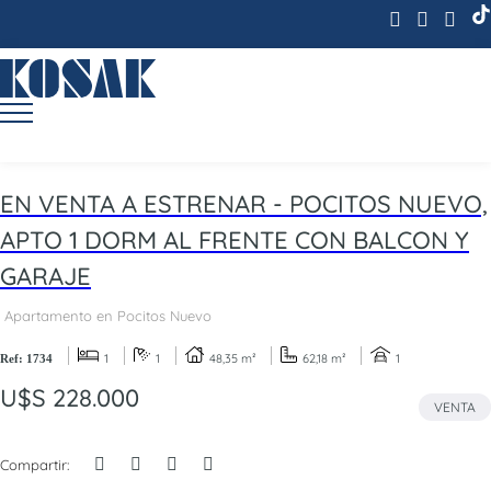
EN VENTA A ESTRENAR - POCITOS NUEVO,
APTO 1 DORM AL FRENTE CON BALCON Y
GARAJE
Apartamento en Pocitos Nuevo
1
1
48,35 m²
62,18 m²
1
Ref: 1734
U$S 228.000
VENTA
Compartir: