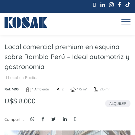
Local comercial premium en esquina
sobre Rambla Perú – Ideal automotriz y
gastronomía
Local en Pocitos
Ref: 1693
1 Ambiente
2
175 m²
215 m²
U$S 8.000
ALQUILER
Compartir: