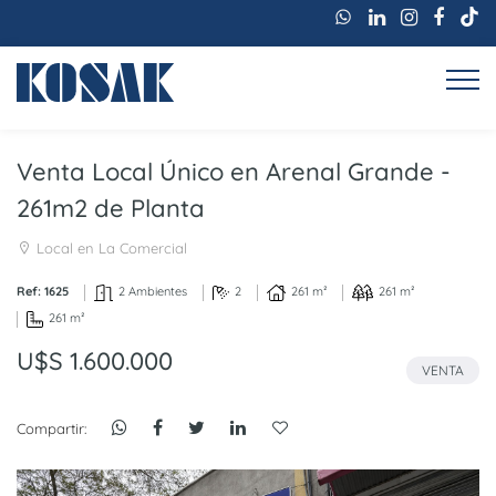
Venta Local Único en Arenal Grande -
261m2 de Planta
Local en La Comercial
Ref: 1625
2 Ambientes
2
261 m²
261 m²
261 m²
U$S 1.600.000
VENTA
Compartir: