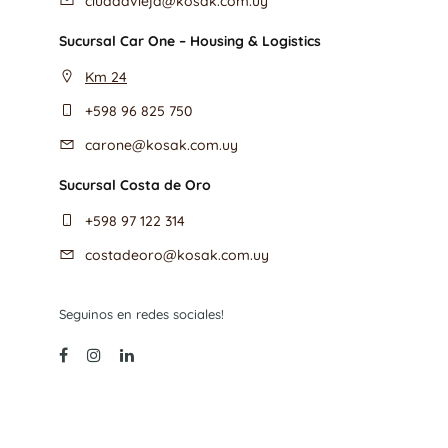
ciudadvieja@kosak.com.uy
Sucursal Car One – Housing & Logistics
Km 24
+598 96 825 750
carone@kosak.com.uy
Sucursal Costa de Oro
+598 97 122 314
costadeoro@kosak.com.uy
Seguinos en redes sociales!