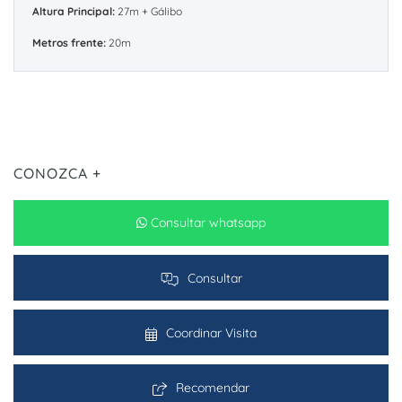
Altura Principal:
27m + Gálibo
Metros frente:
20m
CONOZCA +
Consultar whatsapp
Consultar
Coordinar Visita
Recomendar